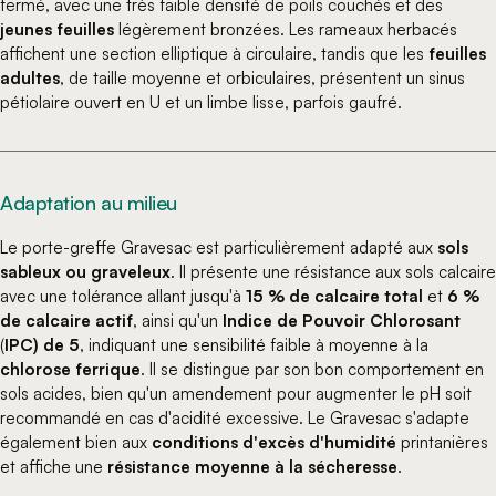
fermé, avec une très faible densité de poils couchés et des
jeunes feuilles
légèrement bronzées. Les rameaux herbacés
affichent une section elliptique à circulaire, tandis que les
feuilles
adultes
, de taille moyenne et orbiculaires, présentent un sinus
pétiolaire ouvert en U et un limbe lisse, parfois gaufré.
Adaptation au milieu
Le porte-greffe Gravesac est particulièrement adapté aux
sols
sableux ou graveleux
. Il présente une résistance aux sols calcaire
avec une tolérance allant jusqu'à
15 % de calcaire total
et
6 %
de calcaire actif
, ainsi qu'un
Indice de Pouvoir Chlorosant
(
IPC) de 5
, indiquant une sensibilité faible à moyenne à la
chlorose ferrique
. Il se distingue par son bon comportement en
sols acides, bien qu'un amendement pour augmenter le pH soit
recommandé en cas d'acidité excessive. Le Gravesac s'adapte
également bien aux
conditions d'excès d'humidité
printanières
et affiche une
résistance moyenne à la sécheresse
.