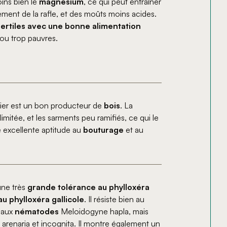
oins bien le
magnésium
, ce qui peut entraîner
nt de la rafle, et des moûts moins acides.
fertiles avec une bonne alimentation
s ou trop pauvres.
lier est un bon producteur de
bois
. La
limitée, et les sarments peu ramifiés, ce qui le
e excellente aptitude au
bouturage
et au
une très
grande tolérance au phylloxéra
 phylloxéra gallicole
. Il résiste bien au
 aux
nématodes
Meloidogyne hapla, mais
enaria et incognita. Il montre également un