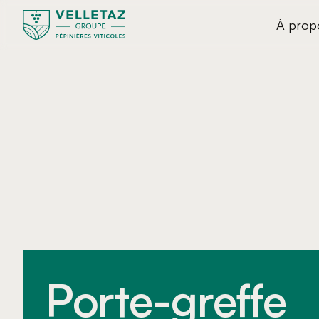
À prop
Porte-greffe 