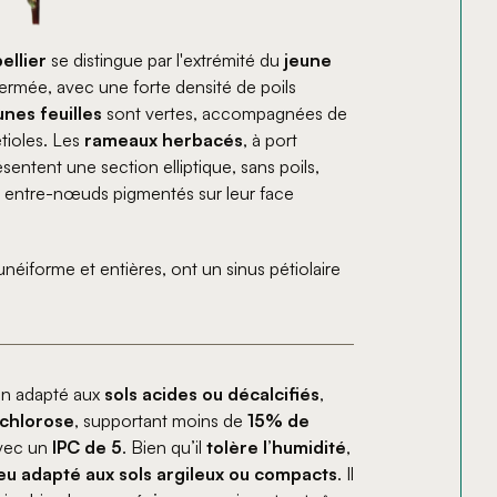
ellier
se distingue par l'extrémité du
jeune
ermée, avec une forte densité de poils
unes feuilles
sont vertes, accompagnées de
tioles. Les
rameaux herbacés
, à port
sentent une section elliptique, sans poils,
 entre-nœuds pigmentés sur leur face
néiforme et entières, ont un sinus pétiolaire
en adapté aux
sols acides ou décalcifiés
,
 chlorose
, supportant moins de
15% de
vec un
IPC de 5
. Bien qu’il
tolère l’humidité
,
eu adapté aux sols argileux ou compacts
. Il