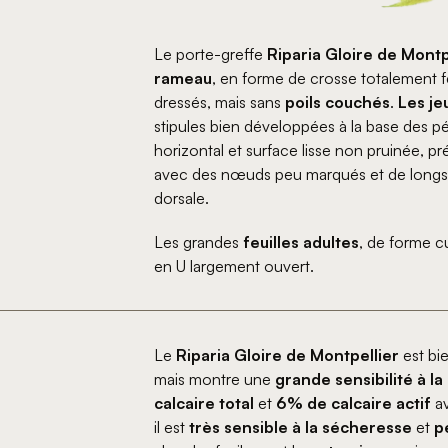
Le porte-greffe
Riparia Gloire de Montp
rameau
, en forme de crosse totalement f
dressés, mais sans
poils couchés
.
Les je
stipules bien développées à la base des pé
horizontal et surface lisse non pruinée, pré
avec des nœuds peu marqués et de longs
dorsale.
Les grandes
feuilles adultes
, de forme cu
en U largement ouvert.
Le
Riparia Gloire de Montpellier
est bi
mais montre une
grande sensibilité à la
calcaire total
et
6% de calcaire actif
a
il est
très sensible à la sécheresse
et
p