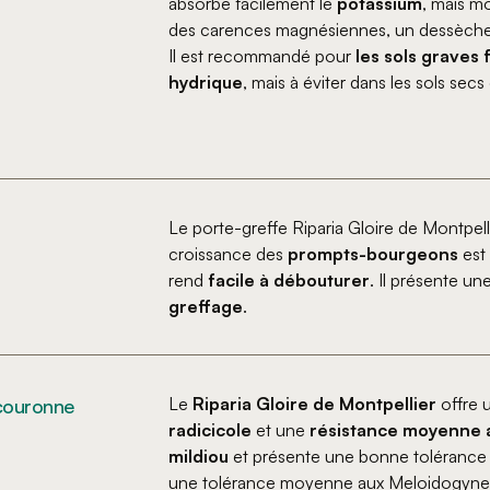
absorbe facilement le
potassium
, mais m
des carences magnésiennes, un dessècheme
Il est recommandé pour
les sols graves 
hydrique
, mais à éviter dans les sols sec
Le porte-greffe Riparia Gloire de Montpel
croissance des
prompts-bourgeons
est 
rend
facile à débouturer
. Il présente un
greffage
.
Le
Riparia Gloire de Montpellier
offre 
 couronne
radicicole
et une
résistance moyenne au
mildiou
et présente une bonne tolérance
une tolérance moyenne aux Meloidogyne ar