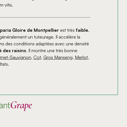
 vitis.
paria Gloire de Montpellier
est très
faible
,
 généralement un tuteurage. Il accélère la
dans des conditions adaptées avec une densité
é des raisins
. Il montre une très bonne
rnet-Sauvignon
,
Cot
,
Gros Manseng
,
Merlot
,
tats.