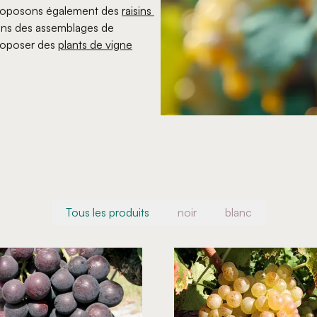
 proposons également des
raisins 
éons des assemblages de
roposer des
plants de vigne
Tous les produits
noir
blanc