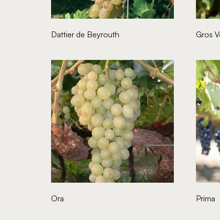
Dattier de Beyrouth
Gros V
Ora
Prima