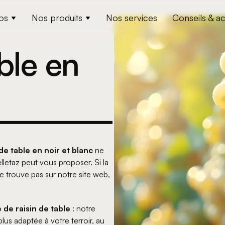
os
Nos produits
Nos services
Conseils & ac
ble en 
c
de table en noir et blanc
ne
letaz peut vous proposer. Si la
e trouve pas sur notre site web,
 de raisin de table
: notre
plus adaptée à votre terroir, au